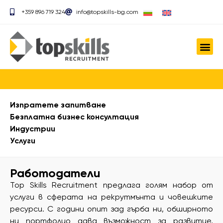
+359 896 719 324
info@topskills-bg.com
Изпратете запитване
Безплатна бизнес консултация
Индустрии
Услуги
Работодатели
Top Skills Recruitment предлага голям набор от
услуги в сферата на рекрутмънта и човешките
ресурси. С години опит зад гърба ни, обширното
ни портфолио дава възможност за развитие,