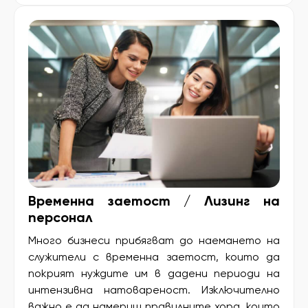
Временна заетост / Лизинг на
персонал
Много бизнеси прибягват до наемането на
служители с временна заетост, които да
покрият нуждите им в дадени периоди на
интензивна натовареност. Изключително
важно е да намериш правилните хора, които