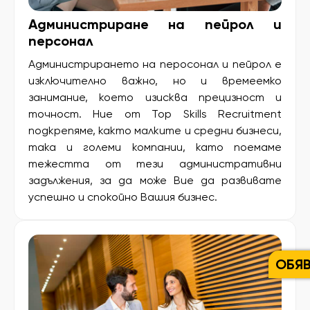
Администриране на пейрол и
персонал
Администрирането на перосонал и пейрол е
изключително важнo, но и времеемко
занимание, което изисква прецизност и
точност. Ние от Top Skills Recruitment
подкрепяме, както малките и средни бизнеси,
така и големи компании, като поемаме
тежестта от тези административни
задължения, за да може Вие да развивате
успешно и спокойно Вашия бизнес.
ОБЯ