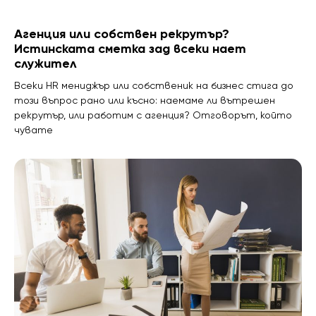
Агенция или собствен рекрутър?
Истинската сметка зад всеки нает
служител
Всеки HR мениджър или собственик на бизнес стига до
този въпрос рано или късно: наемаме ли вътрешен
рекрутър, или работим с агенция? Отговорът, който
чувате