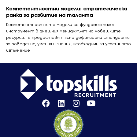
Компетентностни модели: стратегическа
рамка за развитие на таланта
Компетентностните модели са фундаментален
инструмент в днешния мениджмънт на човешките
ресурси. Те предоставят ясно дефинирани стандарти
за поведение, умения и знания, необходими за успешното
изпълнение