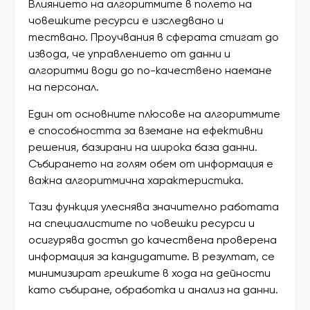
Влиянието на алгоритмите в полето на
човешките ресурси е изследвано и
тествано. Проучвания в сферата стигат до
извода, че управлението от данни и
алгоритми води до по-качествено наемане
на персонал.
Един от основните плюсове на алгоритмите
е способността за вземане на ефективни
решения, базирани на широка база данни.
Събирането на голям обем от информация е
важна алгоритмична характеристика.
Тази функция улеснява значително работата
на специалистите по човешки ресурси и
осигурява достъп до качествена проверена
информация за кандидатите. В резултат, се
минимизират грешките в хода на дейности
като събиране, обработка и анализ на данни.