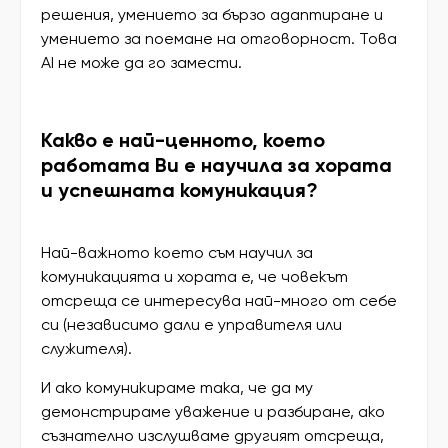
решения, умението за бързо адаптиране и
умението за поемане на отговорност. Това
AI не може да го замести.
Какво е най-ценното, което
работата Ви е научила за хората
и успешната комуникация?
Най-важното което съм научил за
комуникацията и хората е, че човекът
отсреща се интересува най-много от себе
си (независимо дали е управителя или
служителя).
И ако комуникираме така, че да му
демонстрираме уважение и разбиране, ако
съзнателно изслушваме другият отсреща,