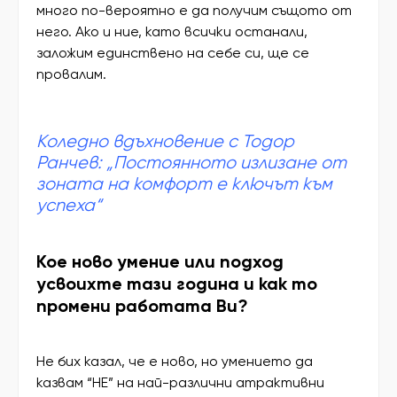
много по-вероятно е да получим същото от
него. Ако и ние, като всички останали,
заложим единствено на себе си, ще се
провалим.
Коледно вдъхновение с Тодор
Ранчев: „Постоянното излизане от
зоната на комфорт е ключът към
успеха“
Кое ново умение или подход
усвоихте тази година и как то
промени работата Ви?
Не бих казал, че е ново, но умението да
казвам “НЕ” на най-различни атрактивни