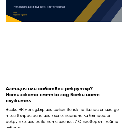
Агенция или собствен рекрутър?
Истинската сметка зад всеки нает
служител
Всеки HR мениджър или собственик на бизнес стига до
този въпрос рано или късно: наемаме ли вътрешен
рекрутър, или работим с агенция? Отговорът, който
чувате