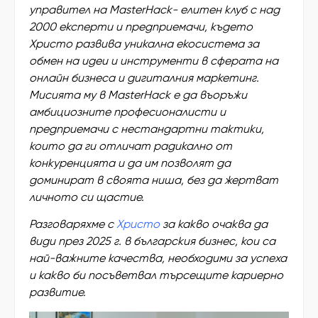
управител на MasterHack- елитен клуб с над
2000 експерти и предприемачи, където
Христо развива уникална екосистема за
обмен на идеи и инструменти в сферата на
онлайн бизнеса и дигиталния маркетинг.
Мисията му в MasterHack е да въоръжи
амбициозните професионалисти и
предприемачи с нестандартни тактики,
които да ги отличат радикално от
конкуренцията и да им позволят да
доминират в своята ниша, без да жертват
личното си щастие.
Разговаряхме с
Христо
за какво очаква да
види през 2025 г. в българския бизнес, кои са
най-важните качества, необходими за успеха
и какво би посъветвал търсещите кариерно
развитие.