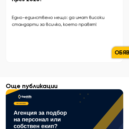
Едно-единствено нещо: да имат високи
стандарти за всичко, което правят!
Вдъхновяващи съвети за успех през 2025 с
Христо Стоянов: „Не се страхувайте да
казвате НЕ“
ОБЯ
Още публикации