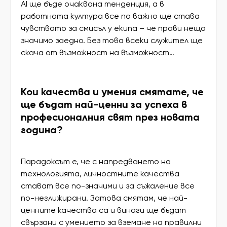
AI ще бъде очаквана тенденция, а в
работната култура все по важно ще става
чувството за смисъл у екипа – че прави нещо
значимо заедно. Без това всеки служител ще
скача от възможност на възможност…
Кои качества и умения смятате, че
ще бъдат най-ценни за успеха в
професионалния свят през новата
година?
Парадоксът е, че с напредването на
технологията, личностните качества
стават все по-значими и за съжаление все
по-неглижирани. Затова смятам, че най-
ценните качества са и винаги ще бъдат
свързани с умението за вземане на правилни