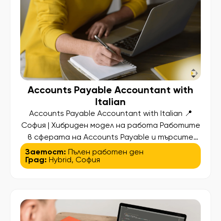
Accounts Payable Accountant with
Italian
Accounts Payable Accountant with Italian 📍
София | Хибриден модел на работа Работите
в сферата на Accounts Payable и търсите
следващата стъпка в кариерата си? За наш
Заетост:
Пълен работен ден
Град:
Hybrid
,
София
международен партньор търсим Accounts
Payable Accountant с италиански език –
професионалист, който вече има опит в AP
процесите и иска да стане част от
стабилна международна компания,
предлагаща […]