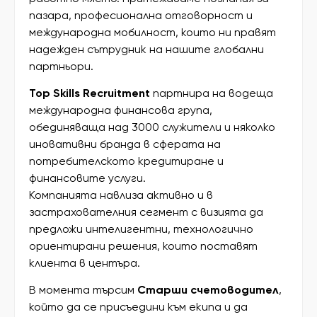
пазара, професионална отговорност и
международна мобилност, които ни правят
надежден сътрудник на нашите глобални
партньори.
Top Skills Recruitment
партнира на водеща
международна финансова група,
обединяваща над 3000 служители и няколко
иновативни бранда в сферата на
потребителското кредитиране и
финансовите услуги.
Компанията навлиза активно и в
застрахователния сегмент с визията да
предложи интелигентни, технологично
ориентирани решения, които поставят
клиента в центъра.
В момента търсим
Старши счетоводител
,
който да се присъедини към екипа и да