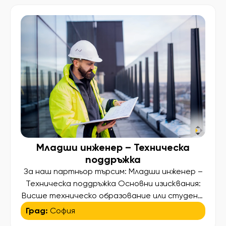
review statutory financial statements
(GAAP/IFRS) Manage cash, bank […]
Младши инженер – Техническа
поддръжка
За наш партньор търсим: Младши инженер –
Техническа поддръжка Основни изисквания:
Висше техническо образование или студент
в последна година на обучение по една от
Град:
София
следните специалности – Електротехника,