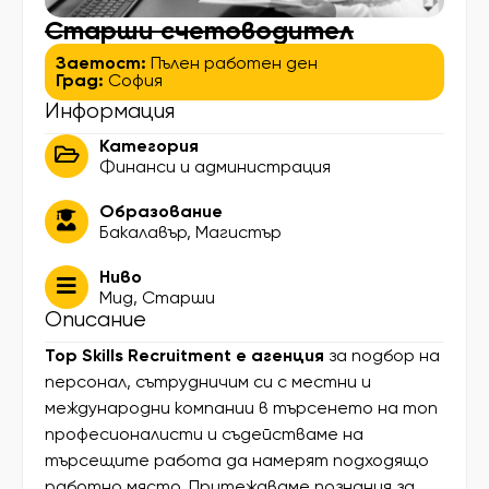
Старши счетоводител
Заетост:
Пълен работен ден
Град:
София
Информация
Категория
Финанси и администрация
Образование
Бакалавър
,
Магистър
Ниво
Мид
,
Старши
Описание
Top Skills Recruitment е агенция
за подбор на
персонал, сътрудничим си с местни и
международни компании в търсенето на топ
професионалисти и съдействаме на
търсещите работа да намерят подходящо
работно място. Притежаваме познания за