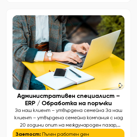
Електроника, Електромеханика, Машинно
инженерство, Мехатроника, Хидравлика и
пневматика,Автоматизация или друга сходна
техническа специалност Добро владеене на
английски език – писмено и говоримо,
необходимо за работа с техническа
документация […]
Административен специалист –
ERP / Обработка на поръчки
За наш клиент – утвърдена семейна За наш
клиент – утвърдена семейна компания с над
20 години опит на международен пазар,
специализирана в R&D и производство на
Заетост:
Пълен работен ден