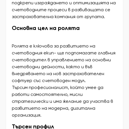
подкрепи изграждането и оптимизацията на
счетоводните процеси в развиващата се
застрахователна компания от групата.
Основна цел на ролята
Ролята е ключова за развитието на
счетоводния екип- ще подпомагате главния
счетоводител в управлението на основни
счетоводни дейности, както и във
внедряването на нов застрахователен
софтуер със счетоводен модул.
Търсим професионалист, който умее да
работи самостоятелно, мисли
стратегически и има желание да участва в
развитието на модерна, дигитална
организация.
Търсен профил