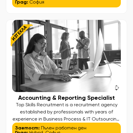
Град:
София
изделия за индустриални и интериорни
проекти – търсим Административен
специалист с опит в обработката на
поръчки и ERP системи (SAP или подобни).
ИЗТЕКЛА
Основни отговорности: • Въвеждане,
обработка и […]
Accounting & Reporting Specialist
Top Skills Recruitment is a recruitment agency
established by professionals with years of
experience in Business Process & IT Outsourcing.
Our higher aim is to find and bring out the best in
Заетост:
Пълен работен ден
Град:
Hybrid
,
София