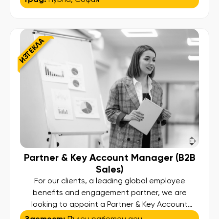
our candidates so they can land their desired
job and at the same time deliver high standard
services to our clients. We assist people […]
ИЗТЕКЛА
Partner & Key Account Manager (B2B
Sales)
For our clients, a leading global employee
benefits and engagement partner, we are
looking to appoint a Partner & Key Account
Manager (B2B Sales). This is a sales-driven role
Заетост:
Пълен работен ден