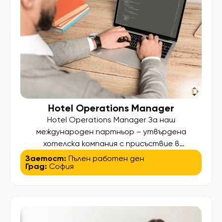
Hotel Operations Manager
Hotel Operations Manager За наш
международен партньор – утвърдена
хотелска компания с присъствие в
множество държави – търсим опитен Hotel
Заетост:
Пълен работен ден
Град:
София
Operations Manager за 4-звезден хотел в
София. Ако хотелският бизнес е Вашата
професия, а управлението на хора и процеси
е това, което Ви носи удовлетворение, ще
се радваме да разговаряме с Вас. Вашите