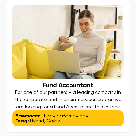
contribute to a dynamic finance function within a
[…]
Fund Accountant
For one of our partners – a leading company in
the corporate and financial services sector, we
are looking for a Fund Accountant to join their
team. Key responsibilities: Prepare and review
Заетост:
Пълен работен ден
Град:
Hybrid
,
София
monthly and quarterly NAV reports, including
variance analysis Maintain fund accounting
records and financial administration Prepare and