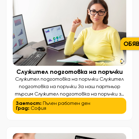
основни отговорности Организация и […]
ОБЯ
Служител подготовка на поръчки
Служител подготовка на поръчки Служител
подготовка на поръчки За наш партньор
търсим Служител подготовка на поръчки за
работа на търговска борса в кв. Дружба,
Заетост:
Пълен работен ден
Град:
София
София. Какво ще правите? • Подготовка на
клиентски поръчки; • Подреждане и
сортиране на плодове и зеленчуци; • Работа
в складова база и хладилни помещения; •
Поддържане на ред и организация. […]