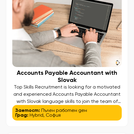
Accounts Payable Accountant with
Slovak
Top Skills Recruitment is looking for a motivated
and experienced Accounts Payable Accountant
with Slovak language skills to join the team of
one of our clients – a well-established
Заетост:
Пълен работен ден
Град:
Hybrid
,
София
international organization operating through a
shared services hub in Europe. This is a
confidential search, offering the opportunity to