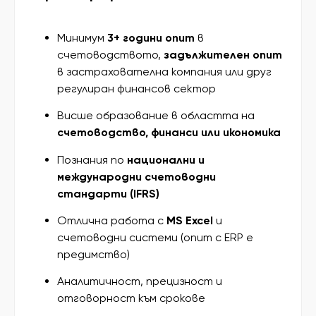
Минимум
3+ години опит
в
счетоводството,
задължителен опит
в застрахователна компания или друг
регулиран финансов сектор
Висше образование в областта на
счетоводство, финанси или икономика
Познания по
национални и
международни счетоводни
стандарти (IFRS)
Отлична работа с
MS Excel
и
счетоводни системи (опит с ERP е
предимство)
Аналитичност, прецизност и
отговорност към срокове