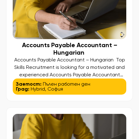
Accounts Payable Accountant –
Hungarian
Accounts Payable Accountant – Hungarian Top
Skills Recruitment is looking for a motivated and
experienced Accounts Payable Accountant
with Hungarian language skills to join the team of
Заетост:
Пълен работен ден
Град:
Hybrid
,
София
one of our clients – a well-established
international organization operating through a
shared services hub in Europe. This is a
confidential search, offering the opportunity to
contribute to a dynamic […]