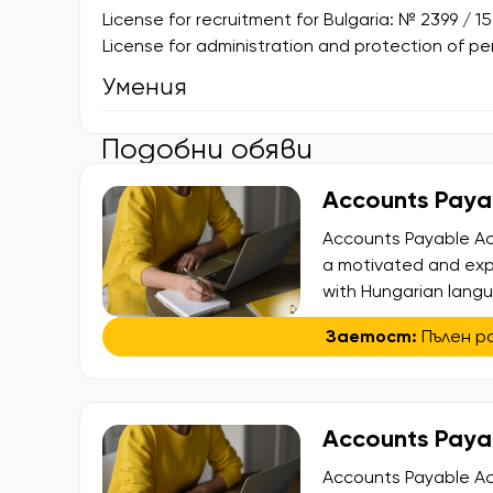
License for recruitment for Bulgaria: № 2399 / 15
License for administration and protection of p
Умения
Подобни обяви
Accounts Paya
Accounts Payable Acc
a motivated and ex
with Hungarian langua
established internat
Заетост:
Пълен р
in Europe. This is a 
a dynamic […]
Accounts Payab
Accounts Payable Ac