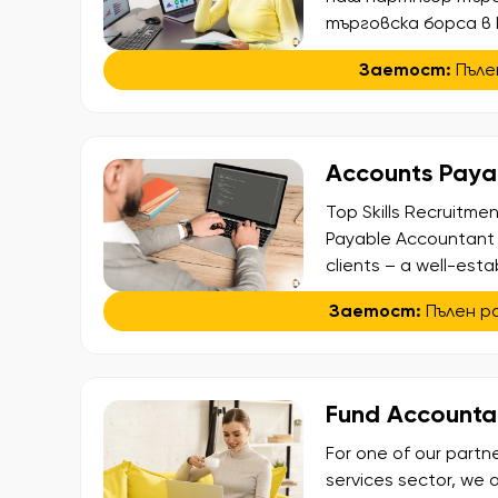
търговска борса в 
клиентски поръчки;
Заетост:
Пъле
Работа в складова 
организация. […]
Accounts Paya
Top Skills Recruitme
Payable Accountant w
clients – a well-est
shared services hub i
Заетост:
Пълен р
opportunity to contri
Fund Accounta
For one of our partn
services sector, we a