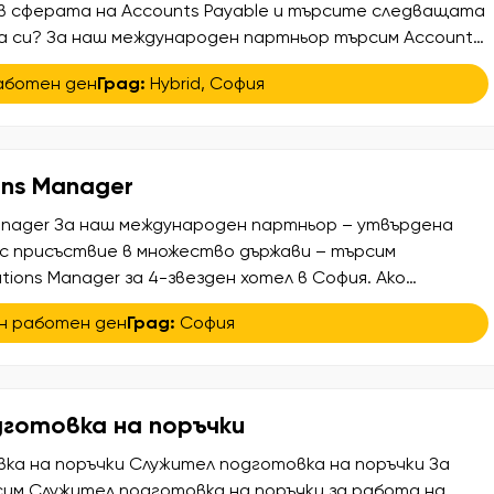
 сферата на Accounts Payable и търсите следващата
а си? За наш международен партньор търсим Accounts
 с италиански език – професионалист, който вече има
аботен ден
Град:
Hybrid
,
София
те и иска да стане част от стабилна международна
ща […]
ons Manager
Manager За наш международен партньор – утвърдена
 с присъствие в множество държави – търсим
tions Manager за 4-звезден хотел в София. Ако
 е Вашата професия, а управлението на хора и
н работен ден
Град:
София
оето Ви носи удовлетворение, ще се радваме да
. Вашите основни отговорности Организация и […]
готовка на поръчки
ка на поръчки Служител подготовка на поръчки За
им Служител подготовка на поръчки за работа на