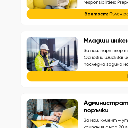
responsibilities: Pre
variance analysis Ma
Заетост:
Пълен р
Prepare and review 
bank […]
Младши инжен
За наш партньор т
Основни изисквани
последна година н
Електротехника, Е
Мехатроника, Хидр
техническа специал
говоримо, необходи
Администрати
поръчки
За наш клиент – у
компания с над 20 