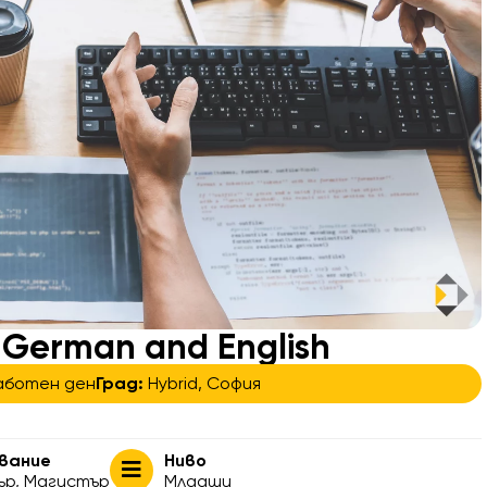
 German and English
аботен ден
Град:
Hybrid
,
София
вание
Ниво
ър
,
Магистър
Младши