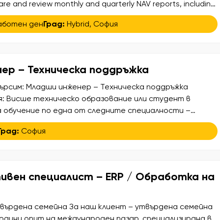
pare and review monthly and quarterly NAV reports, including
intain fund accounting records and financial administration
аботен ден
Град:
Hybrid
,
София
statutory financial statements (GAAP/IFRS) Manage cash,
ер – Техническа поддръжка
ърсим: Младши инженер – Техническа поддръжка
я: Висше техническо образование или студент в
а обучение по една от следните специалности –
лектроника, Електромеханика, Машинно инженерство,
Град:
София
авлика и пневматика,Автоматизация или друга сходна
ност Добро владеене на английски език – писмено и
мо за работа с техническа документация […]
вен специалист – ERP / Обработка на
твърдена семейна За наш клиент – утвърдена семейна
години опит на международен пазар, специализирана в