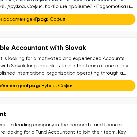
кв. Дружба, София. Какво ще правите? • Подготовка на
 • Подреждане и сортиране на плодове и зеленчуци; •
н работен ден
Град:
София
база и хладилни помещения; • Поддържане на ред и
ble Accountant with Slovak
nt is looking for a motivated and experienced Accounts
ith Slovak language skills to join the team of one of our
ablished international organization operating through a
n Europe. This is a confidential search, offering the
аботен ден
Град:
Hybrid
,
София
bute to a dynamic finance function within a […]
nt
ers – a leading company in the corporate and financial
re looking for a Fund Accountant to join their team. Key