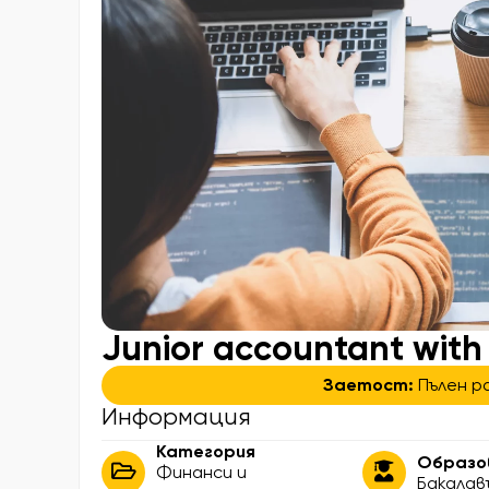
Junior accountant with
Заетост:
Пълен р
Информация
Категория
Образо
Финанси и
Бакалав