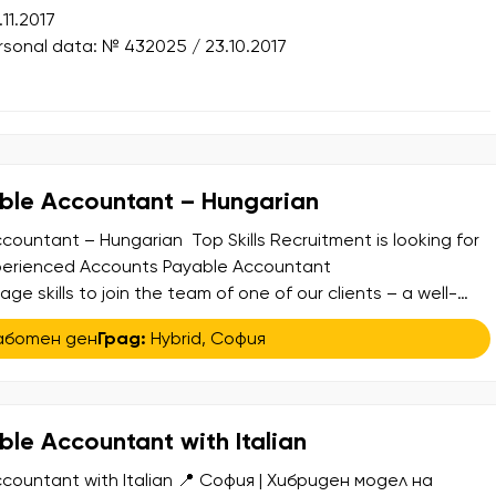
.11.2017
ersonal data: № 432025 / 23.10.2017
ble Accountant – Hungarian
ountant – Hungarian Top Skills Recruitment is looking for
perienced Accounts Payable Accountant
ge skills to join the team of one of our clients – a well-
ional organization operating through a shared services hub
аботен ден
Град:
Hybrid
,
София
confidential search, offering the opportunity to contribute to
le Accountant with Italian
countant with Italian 📍 София | Хибриден модел на