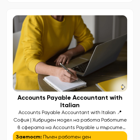
shared services hub in Europe. This is a
confidential search, offering the opportunity to
contribute to a dynamic […]
Accounts Payable Accountant with
Italian
Accounts Payable Accountant with Italian 📍
София | Хибриден модел на работа Работите
в сферата на Accounts Payable и търсите
следващата стъпка в кариерата си? За наш
Заетост:
Пълен работен ден