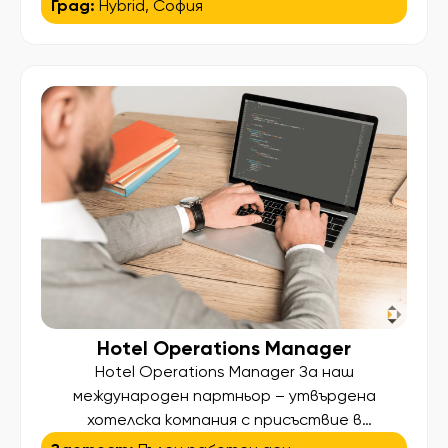
Град:
Hybrid
,
София
международен партньор търсим Accounts
Payable Accountant с италиански език –
професионалист, който вече има опит в AP
процесите и иска да стане част от
стабилна международна компания,
предлагаща […]
Hotel Operations Manager
Hotel Operations Manager За наш
международен партньор – утвърдена
хотелска компания с присъствие в
множество държави – търсим опитен Hotel