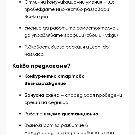
Отлични комуникационни умения – ще
провеждате множество разговори
всеки ден
Умение да работите самостоятелно и
да управлявате графици (свои и чужди)
Гъвкавост, бърза реакция и „can-do“
нагласа
Какво предлагаме?
Конкурентно стартово
възнаграждение
Бонусна схема
– според броя проведени
срещи на седмица
Работа
изцяло дистанционно
Възможност за развитие в
международна среда и работа с топ