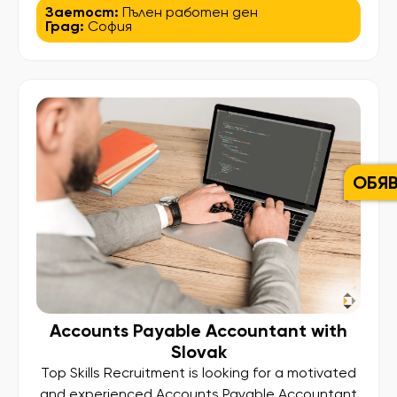
работа на търговска борса в кв. Дружба,
Заетост:
Пълен работен ден
Град:
София
София. Какво ще правите? • Подготовка на
клиентски поръчки; • Подреждане и
сортиране на плодове и зеленчуци; • Работа
в складова база и хладилни помещения; •
Поддържане на ред и организация. […]
ОБЯ
Accounts Payable Accountant with
Slovak
Top Skills Recruitment is looking for a motivated
and experienced Accounts Payable Accountant