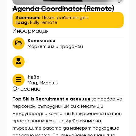
Agenda Coordinator (Remote)
Заетост:
Пълен работен ден
Град:
Fully remote
Информация
Категория
Маркетинг и продажби
Ниво
Мид
,
Младши
Описание
Top Skills Recruitment е агенция
за подбор на
персонал, сътрудничим си с местни и
международни компании в търсенето на топ
професионалисти и съдействаме на
търсещите работа да намерят подходящо
работно място. Притежаваме познания за