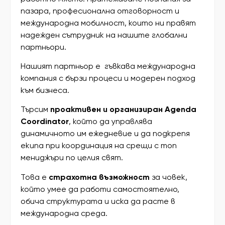
пазара, професионална отговорност и
международна мобилност, които ни правят
надежден сътрудник на нашите глобални
партньори.
Нашият партньор е гъвкава международна
компания с бързи процеси и модерен подход
към бизнеса.
Търсим
проактивен и организиран Agenda
Coordinator
, който да управлява
динамичното им ежедневие и да подкрепя
екипа при координация на срещи с топ
мениджъри по целия свят.
Това е
страхотна възможност
за човек,
който умее да работи самостоятелно,
обича структурата и иска да расте в
международна среда.