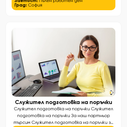
Заетост:
Пълен работен ден
Град:
София
Operations Manager за 4-звезден хотел в
София. Ако хотелският бизнес е Вашата
професия, а управлението на хора и процеси
е това, което Ви носи удовлетворение, ще
се радваме да разговаряме с Вас. Вашите
основни отговорности Организация и […]
Служител подготовка на поръчки
Служител подготовка на поръчки Служител
подготовка на поръчки За наш партньор
търсим Служител подготовка на поръчки за