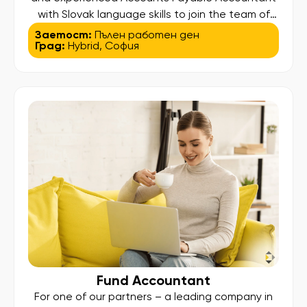
with Slovak language skills to join the team of
one of our clients – a well-established
Заетост:
Пълен работен ден
Град:
Hybrid
,
София
international organization operating through a
shared services hub in Europe. This is a
confidential search, offering the opportunity to
contribute to a dynamic finance function within a
[…]
Fund Accountant
For one of our partners – a leading company in