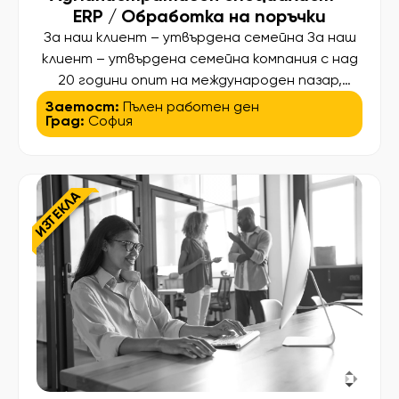
ERP / Обработка на поръчки
За наш клиент – утвърдена семейна За наш
клиент – утвърдена семейна компания с над
20 години опит на международен пазар,
специализирана в R&D и производство на
Заетост:
Пълен работен ден
Град:
София
изделия за индустриални и интериорни
проекти – търсим Административен
специалист с опит в обработката на
поръчки и ERP системи (SAP или подобни).
ИЗТЕКЛА
Основни отговорности: • Въвеждане,
обработка и […]