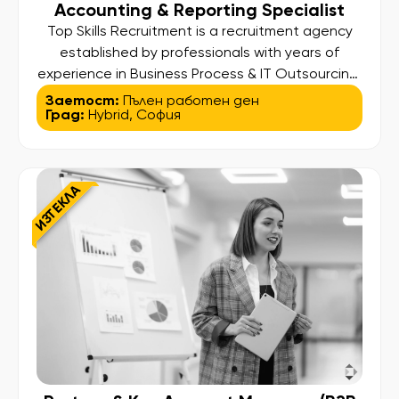
Accounting & Reporting Specialist
Top Skills Recruitment is a recruitment agency
established by professionals with years of
experience in Business Process & IT Outsourcing.
Our higher aim is to find and bring out the best in
Заетост:
Пълен работен ден
Град:
Hybrid
,
София
our candidates so they can land their desired
job and at the same time deliver high standard
services to our clients. We assist people […]
ИЗТЕКЛА