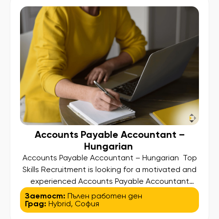
Accounts Payable Accountant –
Hungarian
Accounts Payable Accountant – Hungarian Top
Skills Recruitment is looking for a motivated and
experienced Accounts Payable Accountant
with Hungarian language skills to join the team of
Заетост:
Пълен работен ден
Град:
Hybrid
,
София
one of our clients – a well-established
international organization operating through a