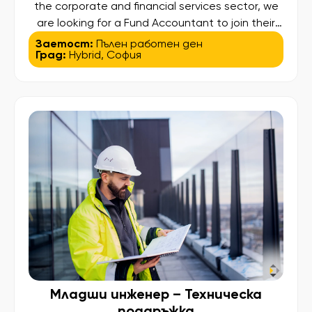
the corporate and financial services sector, we
are looking for a Fund Accountant to join their
team. Key responsibilities: Prepare and review
Заетост:
Пълен работен ден
Град:
Hybrid
,
София
monthly and quarterly NAV reports, including
variance analysis Maintain fund accounting
records and financial administration Prepare and
review statutory financial statements
(GAAP/IFRS) Manage cash, bank […]
Младши инженер – Техническа
поддръжка